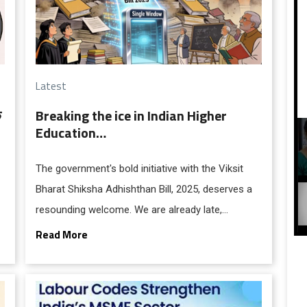
Latest
क
Breaking the ice in Indian Higher
Education…
The government's bold initiative with the Viksit
Bharat Shiksha Adhishthan Bill, 2025, deserves a
resounding welcome. We are already late,
य
decades late, in fine-tuning our higher education
Read More
to meet contemporary needs and global
challenges. This Bill, introduced in Lok Sabha on
December 15, signals a long-overdue structural