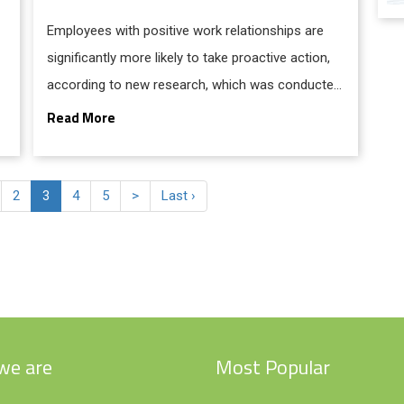
Employees with positive work relationships are
significantly more likely to take proactive action,
according to new research, which was conducted
by researchers at Trinity Business School, Dublin
Read More
City University Business School, Alliance
Manchester Business School and ESSEC
Business School.
2
3
4
5
>
Last ›
we are
Most Popular