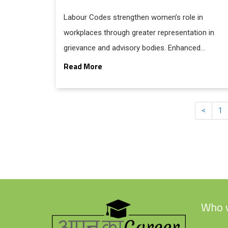
Labour Codes strengthen women’s role in
workplaces through greater representation in
grievance and advisory bodies. Enhanced
maternity support includes 26 weeks’ leave,
Read More
simplified certification, nursing breaks and
mandatory crèche facilities.
<
1
Who 