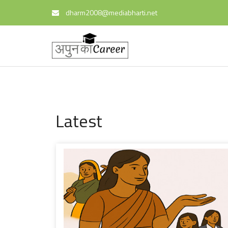
dharm2008@mediabharti.net
Latest