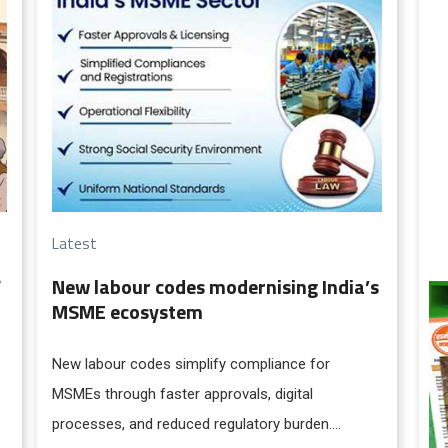
overhaul. It dares to dismantle the frozen
regulatory maze that has choked innovation and
excellence for far too long.
Latest
New labour codes modernising India’s
MSME ecosystem
New labour codes simplify compliance for
MSMEs through faster approvals, digital
processes, and reduced regulatory burden.