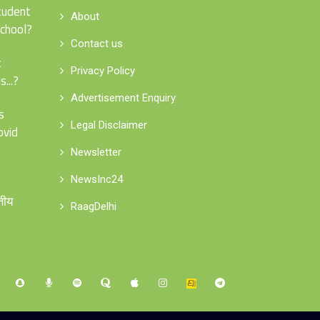
tudent
About
school?
Contact us
t
Privacy Policy
...?
Advertisement Enquiry
s
Legal Disclaimer
ovid
Newsletter
NewsInc24
्तीय
RaagDelhi