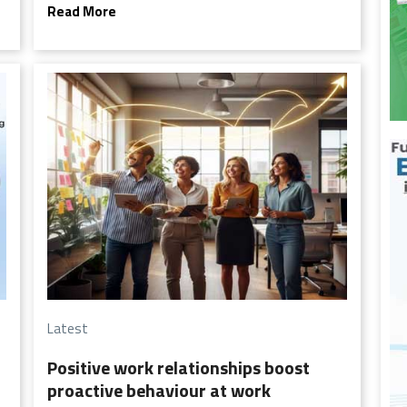
Uniform national standards and a facilitative
Read More
inspection system enhance the ease of doing
business while ensuring safer and more equitable
workplaces across India.
Latest
Positive work relationships boost
proactive behaviour at work